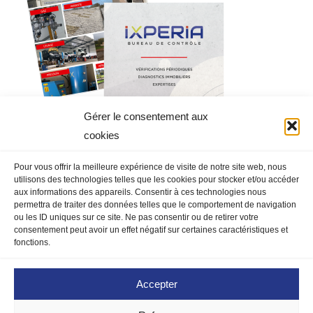
Gérer le consentement aux
cookies
Pour vous offrir la meilleure expérience de visite de notre site web, nous
utilisons des technologies telles que les cookies pour stocker et/ou accéder
aux informations des appareils. Consentir à ces technologies nous
permettra de traiter des données telles que le comportement de navigation
ou les ID uniques sur ce site. Ne pas consentir ou de retirer votre
MENTIONS LÉGALES
|
DEVIS
|
CONTACT
|
consentement peut avoir un effet négatif sur certaines caractéristiques et
COORDONNÉES
|
PRESSE
|
fonctions.
Reche
Chercher
Accepter
POLITIQUE DE COOKIES
|