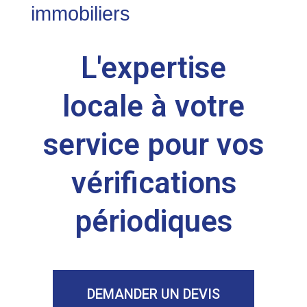
immobiliers
C
O
L'expertise
N
T
R
locale à votre
Ô
L
service pour vos
E
vérifications
périodiques
DEMANDER UN DEVIS