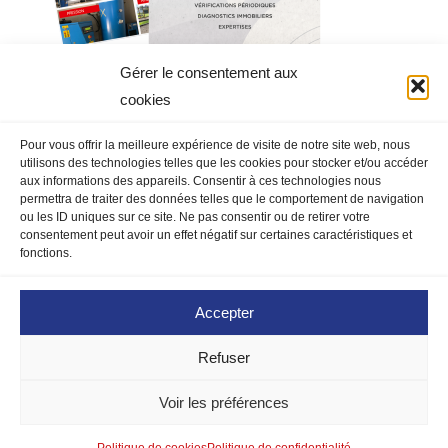
Gérer le consentement aux
cookies
Pour vous offrir la meilleure expérience de visite de notre site web, nous
utilisons des technologies telles que les cookies pour stocker et/ou accéder
aux informations des appareils. Consentir à ces technologies nous
permettra de traiter des données telles que le comportement de navigation
ou les ID uniques sur ce site. Ne pas consentir ou de retirer votre
MENTIONS LÉGALES
|
DEVIS
|
CONTACT
|
consentement peut avoir un effet négatif sur certaines caractéristiques et
COORDONNÉES
|
PRESSE
|
fonctions.
Accepter
POLITIQUE DE COOKIES
|
Refuser
Voir les préférences
©2022 IXPERIA Bureau de contrôle