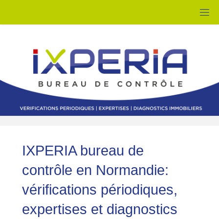
I
X
P
E
R
I
A
B
U
R
IXPERIA bureau de
E
A
contrôle en Normandie:
U
vérifications périodiques,
D
expertises et diagnostics
E